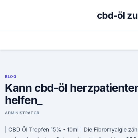
Skip
to
cbd-öl z
content
BLOG
Kann cbd-öl herzpatiente
helfen_
ADMINISTRATOR
| CBD Öl Tropfen 15% - 10ml | Die Fibromyalgie zähl