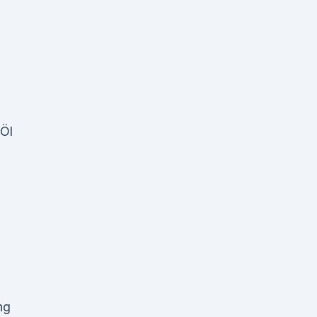
 Öl
ng