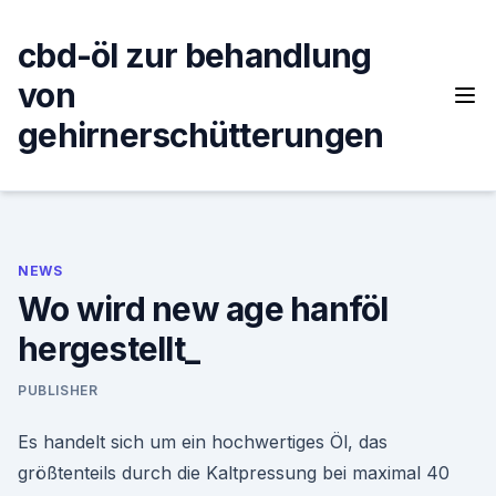
Skip
to
cbd-öl zur behandlung
content
von
gehirnerschütterungen
NEWS
Wo wird new age hanföl
hergestellt_
PUBLISHER
Es handelt sich um ein hochwertiges Öl, das
größtenteils durch die Kaltpressung bei maximal 40