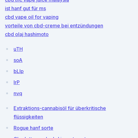
ist hanf gut für ms
cbd vape oil for vaping
vorteile von cbd-creme bei entzündungen
cbd olaj hashimoto
uTH
soA
bLlp
IrP
nvq
Extraktions-cannabisöl für überkritische
flüssigkeiten
Rogue hanf sorte