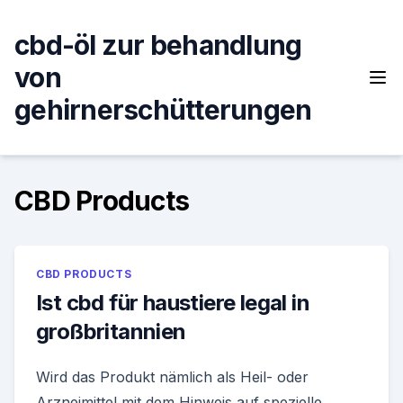
Skip
to
cbd-öl zur behandlung
content
von
gehirnerschütterungen
CBD Products
CBD PRODUCTS
Ist cbd für haustiere legal in
großbritannien
Wird das Produkt nämlich als Heil- oder
Arzneimittel mit dem Hinweis auf spezielle