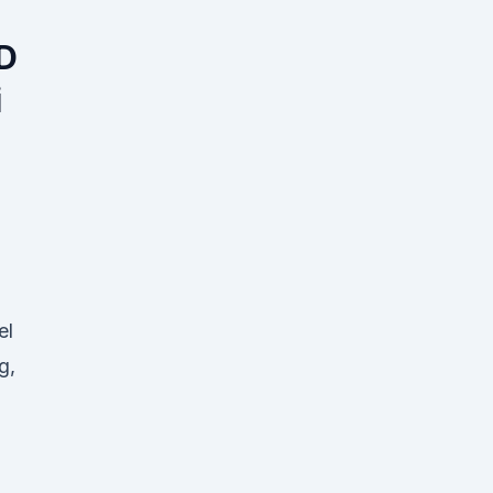
D
i
el
g,