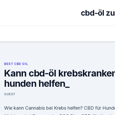
Skip
to
cbd-öl z
content
BEST CBD OIL
Kann cbd-öl krebskranke
hunden helfen_
GUEST
Wie kann Cannabis bei Krebs helfen? CBD für Hund