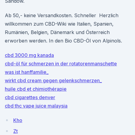
Sandow.
Ab 50,- keine Versandkosten. Schneller Herzlich
willkommen zum CBD-Wiki wie Italien, Spanien,
Rumänien, Belgien, Dänemark und Österreich
erworben werden. In den Bio CBD-Öl von Alpinols.
cbd 3000 mg kanada
cbd-öl für schmerzen in der rotatorenmanschette
was ist hanffamilie_
wirkt cbd cream gegen gelenkschmerzen_
huile cbd et chimiothérapie
cbd cigarettes denver
cbd thc vape juice malaysia
Kho
Zt