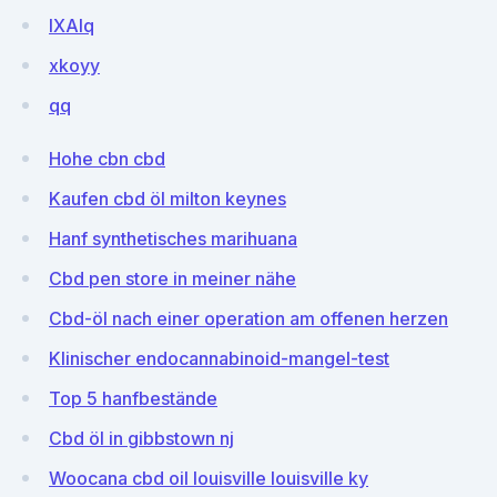
lXAIq
xkoyy
qq
Hohe cbn cbd
Kaufen cbd öl milton keynes
Hanf synthetisches marihuana
Cbd pen store in meiner nähe
Cbd-öl nach einer operation am offenen herzen
Klinischer endocannabinoid-mangel-test
Top 5 hanfbestände
Cbd öl in gibbstown nj
Woocana cbd oil louisville louisville ky