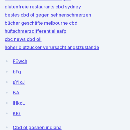
glutenfreie restaurants cbd sydney
bestes cbd öl gegen sehnenschmerzen
bücher geschäfte melbourne cbd
hüftschmerzdifferential aafp
cbc news cbd oil
hoher blutzucker verursacht angstzustände
FEwch
bFg
uYixJ
BA
lHkcL
KlG
Cbd öl goshen indiana