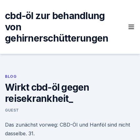
Skip
to
cbd-öl zur behandlung
content
von
gehirnerschütterungen
BLOG
Wirkt cbd-öl gegen
reisekrankheit_
GUEST
Das zunächst vorweg: CBD-Öl und Hanföl sind nicht
dasselbe. 31.